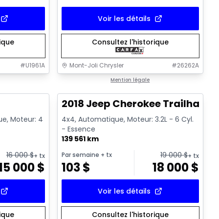
Voir les détails
rique
Consultez l'historique
#
U1961A
Mont-Joli Chrysler
#
26262A
1/15
1/2
Très bonne offre
Mention légale
2018 Jeep Cherokee Trailhawk
ue, Moteur: 4
4x4, Automatique, Moteur: 3.2L - 6 Cyl.
- Essence
139 561 km
16 000
$
19 000
$
Par semaine
+ tx
+ tx
+ tx
15 000
$
103
$
18 000
$
Voir les détails
rique
Consultez l'historique