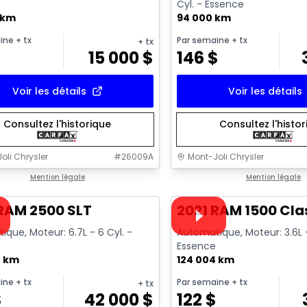
Cyl. - Essence
 km
94 000 km
ine
+ tx
Par semaine
+ tx
+ tx
15 000
$
146
$
Voir les détails
Voir les détails
Consultez l'historique
Consultez l'histo
oli Chrysler
#
26009A
Mont-Joli Chrysler
1/18
onne offre
Mention légale
Très bonne offre
Mention légale
sponible
Vidéo disponible
RAM 2500 SLT
2021 RAM 1500 Cla
que, Moteur: 6.7L - 6 Cyl. -
Automatique, Moteur: 3.6L -
Essence
7 km
124 004 km
ine
+ tx
Par semaine
+ tx
+ tx
$
42 000
$
122
$