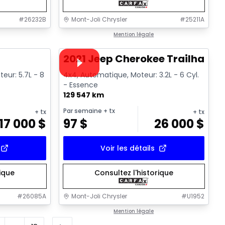
#
26232B
Mont-Joli Chrysler
#
25211A
1/16
1/15
Très bonne offre
Mention légale
Vidéo disponible
2021 Jeep Cherokee Trailhawk
teur: 5.7L - 8
4x4, Automatique, Moteur: 3.2L - 6 Cyl.
- Essence
129 547 km
Par semaine
+ tx
+ tx
+ tx
17 000
$
97
$
26 000
$
Voir les détails
rique
Consultez l'historique
#
26085A
Mont-Joli Chrysler
#
U1952
Mention légale