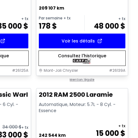
209 107 km
Par semaine
+ tx
+ tx
+ tx
35 000
$
178
$
48 000
$
Voir les détails
rique
Consultez l'historique
#
26125A
Mont-Joli Chrysler
#
26139A
1/14
Très bonne offre
Mention légale
ssic Warlock
2012 RAM 2500 Laramie
 6 Cyl. -
Automatique, Moteur: 5.7L - 8 Cyl. -
Essence
+ tx
34 000
$
+ tx
15 000
$
33 000
$
242 544 km