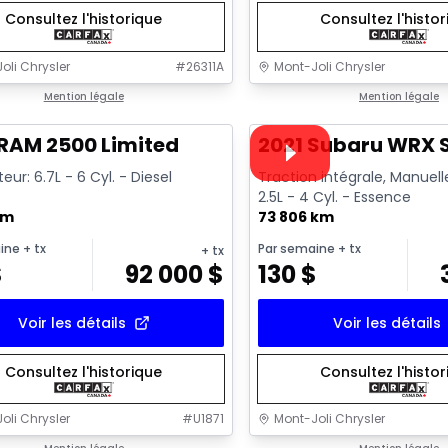
Consultez l'historique
Consultez l'histo
oli Chrysler
#
26311A
Mont-Joli Chrysler
1/15
onne offre
Mention légale
Très bonne offre
Mention légale
Vidéo disponible
RAM 2500 Limited
2021 Subaru WRX S
eur: 6.7L - 6 Cyl. - Diesel
Traction intégrale, Manuell
2.5L - 4 Cyl. - Essence
km
73 806 km
ine
+ tx
Par semaine
+ tx
+ tx
$
92 000
$
130
$
Voir les détails
Voir les détails
Consultez l'historique
Consultez l'histo
oli Chrysler
#
U1871
Mont-Joli Chrysler
1/15