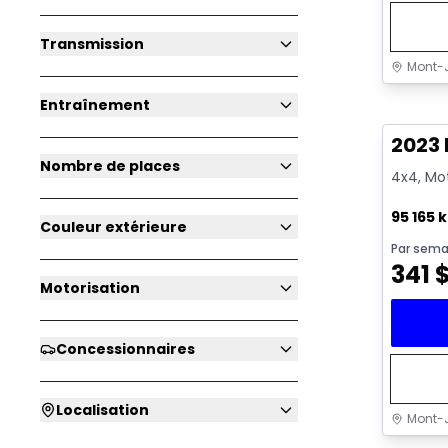
Transmission
Mont-J
Très b
Entraînement
2023 
Nombre de places
4x4, Mot
95 165 
Couleur extérieure
Par sema
341
Motorisation
Concessionnaires
Localisation
Mont-J