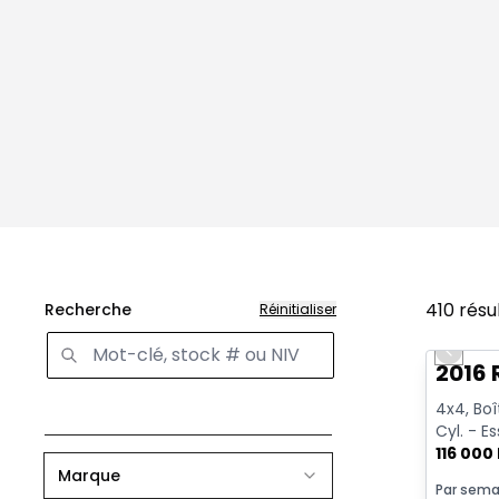
410
résu
Recherche
Réinitialiser
Très b
Previo
2016 
4x4, Boît
Cyl. - E
116 000
Marque
Par sema