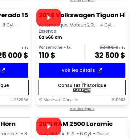
Très bonne offre
Mention légale
Vidéo disponible
lverado 1500 High Country
2024 Volkswagen Tiguan Highli
 8 Cyl. -
Automatique, Moteur: 2.0L - 4 Cyl. -
Essence
62 566 km
33 000
$
Par semaine
+ tx
+ tx
+ tx
25 000
$
110
$
32 500
$
Voir les détails
rique
Consultez l'historique
#
26296A
Mont-Joli Chrysler
#
U1963
1/4
1/15
Très bonne offre
Mention légale
Vidéo disponible
 Horn
2021 RAM 2500 Laramie
teur: 5.7L - 8
4x4, Moteur: 6.7L - 6 Cyl. - Diesel