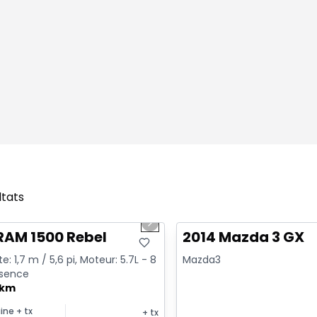
ltats
1/2
onne offre
Très bonne offre
us slide
Next slide
RAM 1500 Rebel
2014 Mazda 3 GX
e: 1,7 m / 5,6 pi, Moteur: 5.7L - 8
Mazda3
ssence
 km
ine
+ tx
+ tx