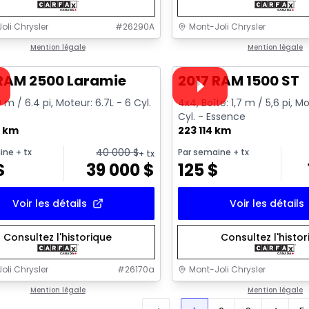
oli Chrysler
#
26290A
Mont-Joli Chrysler
1/15
onne offre
Mention légale
Très bonne offre
Mention légale
sponible
Vidéo disponible
 RAM 2500 Laramie
2017 RAM 1500 ST
9 m / 6.4 pi, Moteur: 6.7L - 6 Cyl.
4x4, Boîte: 1,7 m / 5,6 pi, Mo
Cyl. - Essence
3 km
223 114 km
40 000
$
ine
+ tx
Par semaine
+ tx
+ tx
$
39 000
$
125
$
Voir les détails
Voir les détails
Consultez l'historique
Consultez l'histo
oli Chrysler
#
26170a
Mont-Joli Chrysler
Mention légale
Mention légale