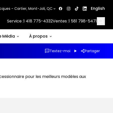
English
cques - Cartier, Mont-Joli, QC
Searc
Service :
1 418 775-4332
Ventes :
1 581 798-5471
e Média
À propos
Textez-moi
Partager
ncessionnaire pour les meilleurs modèles aux