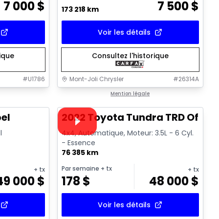
7 000
$
7 500
$
173 218 km
Voir les détails
rique
Consultez l'historique
#
U1786
Mont-Joli Chrysler
#
26314A
1/14
1/16
Très bonne offre
Mention légale
Vidéo disponible
el
2022 Toyota Tundra TRD Off R
l
4x4, Automatique, Moteur: 3.5L - 6 Cyl.
- Essence
76 385 km
Par semaine
+ tx
+ tx
+ tx
49 000
$
178
$
48 000
$
Voir les détails