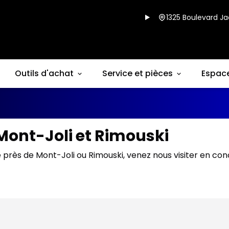
1325 Boulevard Ja
Outils d'achat
Service et pièces
Espac
Mont-Joli et Rimouski
 près de Mont-Joli ou Rimouski, venez nous visiter en co